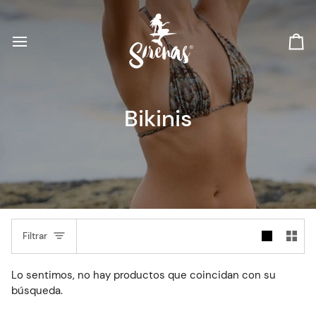
Ir
directamente
al
Ca
contenido
Bikinis
Filtrar
Lo sentimos, no hay productos que coincidan con su
búsqueda.